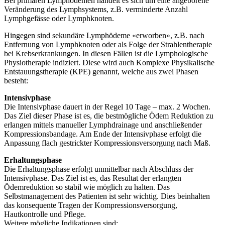
Bei primären Lymphödemen handelt es sich um eine angeborene
Veränderung des Lymphsystems, z.B. verminderte Anzahl
Lymphgefässe oder Lymphknoten.
Hingegen sind sekundäre Lymphödeme «erworben», z.B. nach
Entfernung von Lymphknoten oder als Folge der Strahlentherapie
bei Krebserkrankungen. In diesen Fällen ist die Lymphologische
Physiotherapie indiziert. Diese wird auch Komplexe Physikalische
Entstauungstherapie (KPE) genannt, welche aus zwei Phasen
besteht:
Intensivphase
Die Intensivphase dauert in der Regel 10 Tage – max. 2 Wochen.
Das Ziel dieser Phase ist es, die bestmögliche Ödem Reduktion zu
erlangen mittels manueller Lymphdrainage und anschließender
Kompressionsbandage. Am Ende der Intensivphase erfolgt die
Anpassung flach gestrickter Kompressionsversorgung nach Maß.
Erhaltungsphase
Die Erhaltungsphase erfolgt unmittelbar nach Abschluss der
Intensivphase. Das Ziel ist es, das Resultat der erlangten
Ödemreduktion so stabil wie möglich zu halten. Das
Selbstmanagement des Patienten ist sehr wichtig. Dies beinhalten
das konsequente Tragen der Kompressionsversorgung,
Hautkontrolle und Pflege.
Weitere mögliche Indikationen sind: