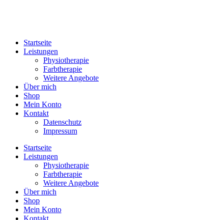
Zum
Inhalt
springen
Startseite
Leistungen
Physiotherapie
Farbtherapie
Weitere Angebote
Über mich
Shop
Mein Konto
Kontakt
Datenschutz
Impressum
Startseite
Leistungen
Physiotherapie
Farbtherapie
Weitere Angebote
Über mich
Shop
Mein Konto
Kontakt