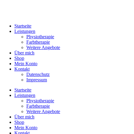
Zum
Inhalt
springen
Startseite
Leistungen
Physiotherapie
Farbtherapie
Weitere Angebote
Über mich
Shop
Mein Konto
Kontakt
Datenschutz
Impressum
Startseite
Leistungen
Physiotherapie
Farbtherapie
Weitere Angebote
Über mich
Shop
Mein Konto
Kontakt